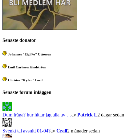
Senaste donator
Johannes "Eigh7o" Ottosson
Emil Carlsson Kindström
Christer "Kylan" Lord
Senaste forum-inläggen
Dum fråga? hur hittar jag alla av …
av
Patrick L
2 dagar sedan
Svenkt tal avsnitt 01-04?
av
Crall
2 månader sedan