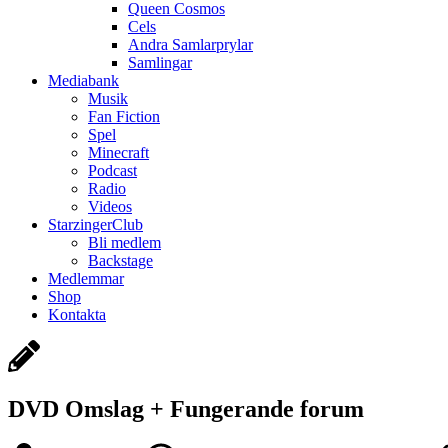
Queen Cosmos
Cels
Andra Samlarprylar
Samlingar
Mediabank
Musik
Fan Fiction
Spel
Minecraft
Podcast
Radio
Videos
StarzingerClub
Bli medlem
Backstage
Medlemmar
Shop
Kontakta
DVD Omslag + Fungerande forum