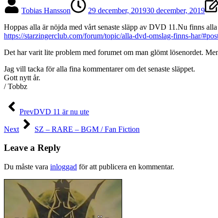
Tobias Hansson
29 december, 2019
30 december, 2019
Hoppas alla är nöjda med vårt senaste släpp av DVD 11.Nu finns alla
https://starzingerclub.com/forum/topic/alla-dvd-omslag-finns-har/#pos
Det har varit lite problem med forumet om man glömt lösenordet. Men n
Jag vill tacka för alla fina kommentarer om det senaste släppet.
Gott nytt år.
/ Tobbz
Inläggsnavigering
Prev
DVD 11 är nu ute
Next
SZ – RARE – BGM / Fan Fiction
Leave a Reply
Du måste vara
inloggad
för att publicera en kommentar.