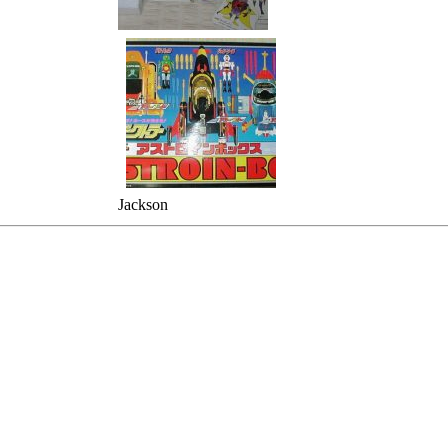
x
Jackson