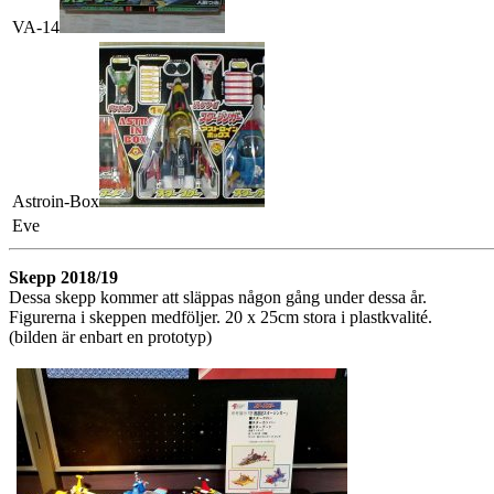
VA-14
Astroin-Box
Eve
Skepp 2018/19
Dessa skepp kommer att släppas någon gång under dessa år.
Figurerna i skeppen medföljer.
20 x 25cm stora i plast
kvalité.
(bilden är enbart en prototyp)