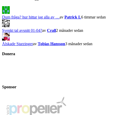
Dum fråga? hur hittar jag alla av …
av
Patrick L
6 timmar sedan
Svenkt tal avsnitt 01-04?
av
Crall
2 månader sedan
Älskade Starzinger
av
Tobias Hansson
3 månader sedan
Donera
Sponsor