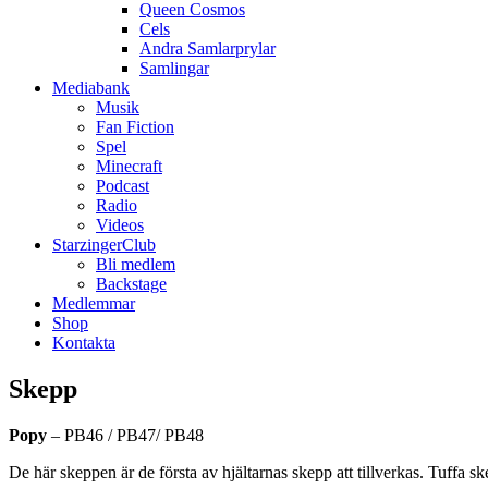
Queen Cosmos
Cels
Andra Samlarprylar
Samlingar
Mediabank
Musik
Fan Fiction
Spel
Minecraft
Podcast
Radio
Videos
StarzingerClub
Bli medlem
Backstage
Medlemmar
Shop
Kontakta
Skepp
Popy
– PB46 / PB47/ PB48
De här skeppen är de första av hjältarnas skepp att tillverkas. Tuffa 