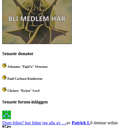
Senaste donator
Johannes "Eigh7o" Ottosson
Emil Carlsson Kindström
Christer "Kylan" Lord
Senaste forum-inläggen
Dum fråga? hur hittar jag alla av …
av
Patrick L
6 timmar sedan