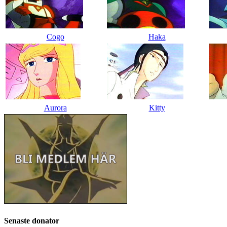
Cogo
Haka
Aurora
Kitty
Senaste donator