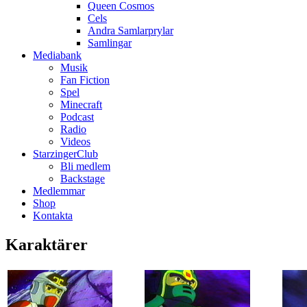
Queen Cosmos
Cels
Andra Samlarprylar
Samlingar
Mediabank
Musik
Fan Fiction
Spel
Minecraft
Podcast
Radio
Videos
StarzingerClub
Bli medlem
Backstage
Medlemmar
Shop
Kontakta
Karaktärer