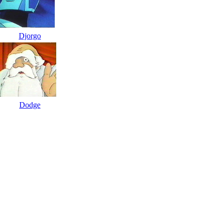
Djorgo
Dodge