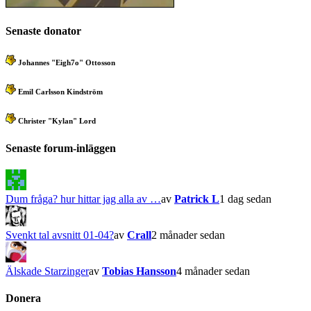
Senaste donator
Johannes "Eigh7o" Ottosson
Emil Carlsson Kindström
Christer "Kylan" Lord
Senaste forum-inläggen
Dum fråga? hur hittar jag alla av …
av
Patrick L
1 dag sedan
Svenkt tal avsnitt 01-04?
av
Crall
2 månader sedan
Älskade Starzinger
av
Tobias Hansson
4 månader sedan
Donera