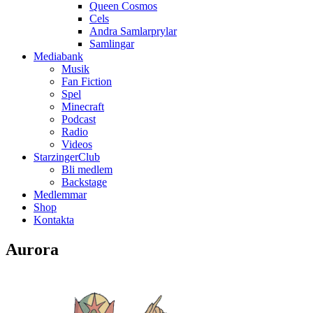
Queen Cosmos
Cels
Andra Samlarprylar
Samlingar
Mediabank
Musik
Fan Fiction
Spel
Minecraft
Podcast
Radio
Videos
StarzingerClub
Bli medlem
Backstage
Medlemmar
Shop
Kontakta
Aurora