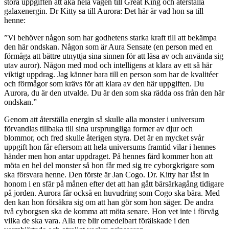
stora uppgiften att åka hela vägen till Great King och återställa
galaxenergin. Dr Kitty sa till Aurora: Det här är vad hon sa till
henne:
”Vi behöver någon som har godhetens starka kraft till att bekämpa
den här ondskan. Någon som är Aura Sensate (en person med en
förmåga att bättre utnyttja sina sinnen för att läsa av och använda sig
utav auror). Någon med mod och intelligens at klara av ett så här
viktigt uppdrag. Jag känner bara till en person som har de kvalitéer
och förmågor som krävs för att klara av den här uppgiften. Du
Aurora, du är den utvalde. Du är den som ska rädda oss från den här
ondskan.”
Genom att återställa energin så skulle alla monster i universum
förvandlas tillbaka till sina ursprungliga former av djur och
blommor, och fred skulle återigen styra. Det är en mycket svår
uppgift hon får eftersom att hela universums framtid vilar i hennes
händer men hon antar uppdraget. På hennes färd kommer hon att
möta en hel del monster så hon får med sig tre cyborgkrigare som
ska försvara henne. Den förste är Jan Cogo. Dr. Kitty har låst in
honom i en sfär på månen efter det att han gått bärsärkagång tidigare
på jorden. Aurora får också en huvudring som Cogo ska bära. Med
den kan hon försäkra sig om att han gör som hon säger. De andra
två cyborgsen ska de komma att möta senare. Hon vet inte i förväg
vilka de ska vara. Alla tre blir omedelbart förälskade i den