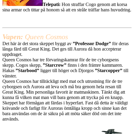
Telepati:
Hon straffar Cogo genom att korsa
sina armar och tittar på honom så att en stråle träffar hans huvudring.
Vapen:
Queen Cosmos
Det här är det stora skeppet byggt av
”Professor Dodge”
för deras
långa färd till Great King. Det ges till Aurora då hon accepterar
uppdraget.
Queen Cosmos har tre förvaringskamrar för de tre cyborgsens
skepp. Cogos skepp,
”Starcrow”
finns i den främre kammaren.
Hakas
”Starbood”
ligger till höger och Djorgos
”Starcopper”
till
vänster.
Queen Cosmos har tillräckligt med mat och utrustning för de tre
cyborgsen och Aurora att leva och må bra genom hela resan till
Great King. Min personliga favorit är matmaskinen. Tänkt dig att
kunna få vilken mat man vill bara genom att trycka på en knapp.
Skeppet har förmågan att färdas i hyperfart. Fast då detta är väldigt
krävande och farligt för Auroras ömtåliga kropp och sinne kan det
bara användas om de är säkra på att möta säker död om det inte
används.