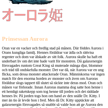
Prinsessan Aurora
Oran var en vacker och fredlig stad på månen. Där föddes Aurora i
Orans kungliga familj. Hennes föräldrar var ädla och rättvisa
regenter och dom var älskade av sitt folk. Aurora skulle ha haft ett
underbart liv om det inte hade varit för monstren. Då galaxenergin
försvagades runtom Great King så muterade många djur, blommor
och träd till ondskefulla monster. Det var då, när Aurora var en ung
flicka, som dessa monster attackerade Oran. Människorna var ingen
match för den enorma horden av monster och även om Auroras
föräldrar slogs tappert till slutet så räckte inte deras mod. Oran och
månen var förlorade. Innan Auroras mamma dog satte hon henne i
ett hemligt raketskepp som tog henne till jorden och det räddade
hennes liv. På jorden togs hon om hand av den snälle Dr. Kitty. I
mer än tio år levde hon i fred. Men då Dr. Kitty upptäckte att
galaxenergin försvagades så snabbt så valde hon att ge Aurora den