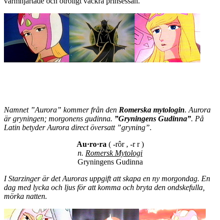
varmhjärtade och otroligt vackra prinsessan.
Namnet ”Aurora” kommer från den
Romerska mytologin
. Aurora
är gryningen; morgonens gudinna.
”Gryningens Gudinna”
. På
Latin betyder Aurora direct översatt ”gryning”.
Au·ro·ra
( -rôr , -r r )
n.
Romersk Mytologi
Gryningens Gudinna
I Starzinger är det Auroras uppgift att skapa en ny morgondag. En
dag med lycka och ljus för att komma och bryta den ondskefulla,
mörka natten.