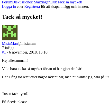
Synliga
Forum
Diskussioner: StarzingerClub
Tack så mycket!
sökvägar
Logga in
eller
Registrera
för att skapa inlägg och ämnen.
i
forum
Tack så mycket!
–
Du
är
här:
MisiuMan
@misiuman
7 inlägg
#1
· 6 november, 2018, 18:10
Hej allesamman!
Ville bara tacka så mycket för att ni har gjort det här!
Har i lång tid letat efter något sådant här, men nu väntar jag bara på uto
Tusen tack igen!!
PS Seeda please