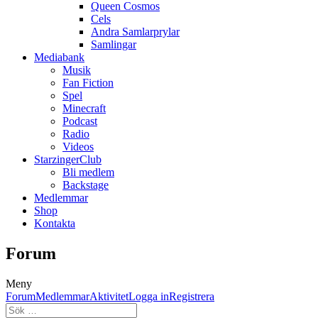
Queen Cosmos
Cels
Andra Samlarprylar
Samlingar
Mediabank
Musik
Fan Fiction
Spel
Minecraft
Podcast
Radio
Videos
StarzingerClub
Bli medlem
Backstage
Medlemmar
Shop
Kontakta
Forum
Meny
Forumnavigering
Forum
Medlemmar
Aktivitet
Logga in
Registrera