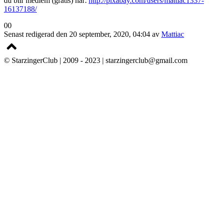
du blir medlem (gratis) här:
http://pixabay.com/users/mattiac1337-
16137188/
Klicka
Klicka
0
0
för
för
Senast redigerad den 20 september, 2020, 04:04 av
Mattiac
tumme
tumme
ner.
upp.
© StarzingerClub | 2009 - 2023 | starzingerclub@gmail.com