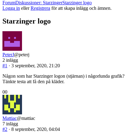
Synliga
Forum
Diskussioner: Starzinger
Starzinger logo
sökvägar
Logga in
eller
Registrera
för att skapa inlägg och ämnen.
i
forum
Starzinger logo
–
Du
är
här:
PeterJ
@peterj
2 inlägg
#1
· 3 september, 2020, 21:20
Någon som har Starzinger logon (stjärnan) i någorlunda grafik?
Tänkte testa att få den på kläder.
Klicka
Klicka
0
0
för
för
tumme
tumme
ner.
upp.
Mattiac
@mattiac
7 inlägg
#2
· 8 september, 2020, 04:04