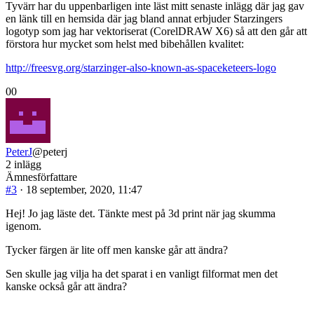
Tyvärr har du uppenbarligen inte läst mitt senaste inlägg där jag gav
en länk till en hemsida där jag bland annat erbjuder Starzingers
logotyp som jag har vektoriserat (CorelDRAW X6) så att den går att
förstora hur mycket som helst med bibehållen kvalitet:
http://freesvg.org/starzinger-also-known-as-spaceketeers-logo
Klicka
Klicka
0
0
för
för
tumme
tumme
ner.
upp.
PeterJ
@peterj
2 inlägg
Ämnesförfattare
#3
· 18 september, 2020, 11:47
Hej! Jo jag läste det. Tänkte mest på 3d print när jag skumma
igenom.
Tycker färgen är lite off men kanske går att ändra?
Sen skulle jag vilja ha det sparat i en vanligt filformat men det
kanske också går att ändra?