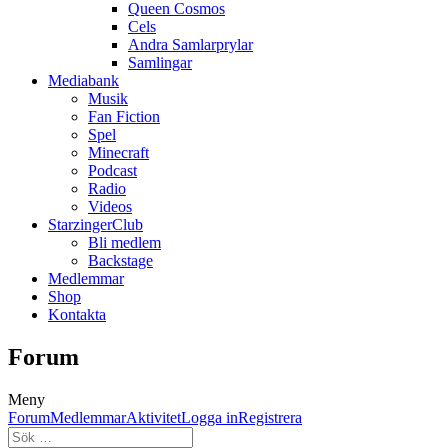
Queen Cosmos
Cels
Andra Samlarprylar
Samlingar
Mediabank
Musik
Fan Fiction
Spel
Minecraft
Podcast
Radio
Videos
StarzingerClub
Bli medlem
Backstage
Medlemmar
Shop
Kontakta
Forum
Meny
Forumnavigering
Forum
Medlemmar
Aktivitet
Logga in
Registrera